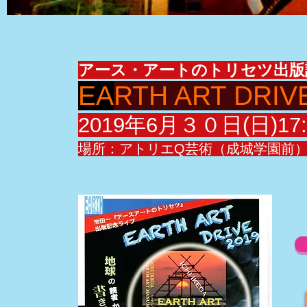
アース・アートのトリセツ出版
EA
RTH ART DRI
2019年6月３０日(日)17:
場所：アトリエQ芸術（成城学園前） 