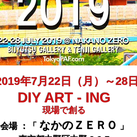
2019年7月22日（月）～2
DIY AR
T - ING
現場で創る
なかのＺＥＲＯ
会場 ：「
」